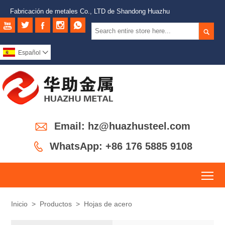
Fabricación de metales Co., LTD de Shandong Huazhu






Español


Email: hz@huazhusteel.com

WhatsApp: +86 176 5885 9108
To
Inicio
>
Productos
>
Hojas de acero