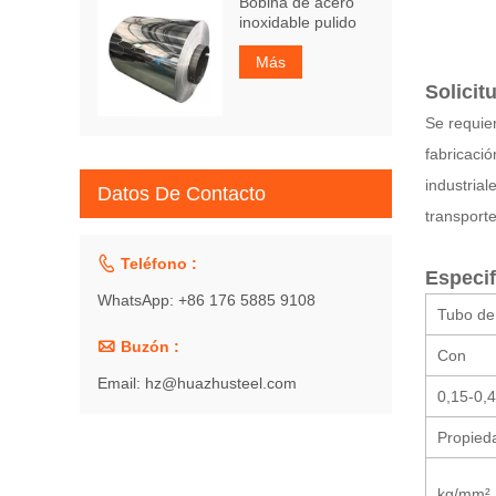
Bobina de acero
inoxidable pulido
Más
Solicit
Se requier
fabricaci
industrial
Datos De Contacto
transporte

Teléfono :
Especif
WhatsApp: +86 176 5885 9108
Tubo de

Buzón :
Con
Email: hz@huazhusteel.com
0,15-0,4
Propied
kg/mm²