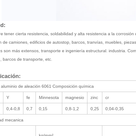
ud:
e tener cierta resistencia, soldabilidad y alta resistencia a la corrosión
ón de camiones, edificios de autostop, barcos, tranvías, muebles, piez
es son más extensos, transporte e ingeniería estructural. industria. Co
, barcos de transporte, etc.
icación:
 aluminio de aleación 6061 Composición química
Y
fe
Minnesota
magnesio
zinc
cr
0,4-0,8
0,7
0,15
0,8-1,2
0,25
0,04-0,35
ad mecanica
kg/mm²