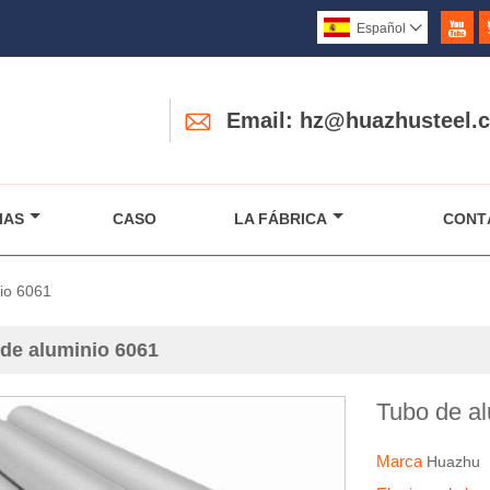

Español


Email: hz@huazhusteel.
IAS
CASO
LA FÁBRICA
CONT
io 6061
de aluminio 6061
Tubo de a
Marca
Huazhu