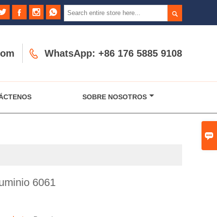





com

WhatsApp: +86 176 5885 9108
ÁCTENOS
SOBRE NOSOTROS

luminio 6061