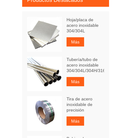
Productos Destacados
Hoja/placa de
acero inoxidable
304/304L
Más
Tubería/tubo de
acero inoxidable
304/304L/304H/316Ti
Más
Tira de acero
inoxidable de
precisión
Más