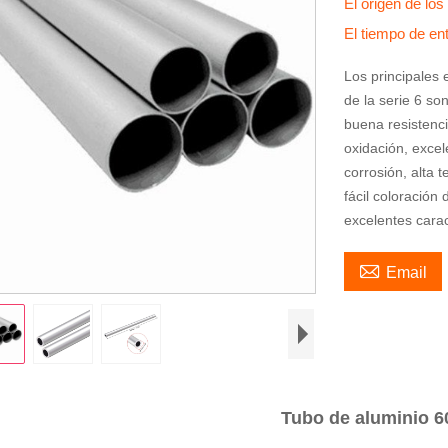
El origen de lo
El tiempo de en
Los principales 
de la serie 6 son
buena resistenci
oxidación, exce
corrosión, alta
fácil coloración 
excelentes carac

Email
Tubo de aluminio 