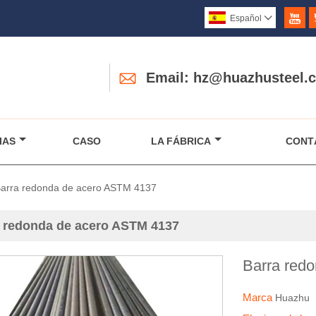

Español


Email: hz@huazhusteel.
IAS
CASO
LA FÁBRICA
CONT
arra redonda de acero ASTM 4137
 redonda de acero ASTM 4137
Barra red
Marca
Huazhu