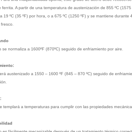
ferrita. A partir de una temperatura de austenización de 855 ºC (1575 
 a 19 ºC (35 ºF) por hora, o a 675 ºC (1250 ºF) y se mantiene durante 
 fresco.
ando
o se normaliza a 1600ºF (870ºC) seguido de enfriamiento por aire.
miento:
será austenizado a 1550 – 1600 ºF (845 – 870 ºC) seguido de enfriamie
ión.
:
se templará a temperaturas para cumplir con las propiedades mecánica
ilidad
o es fácilmente mecanizable después de un tratamiento térmico correc