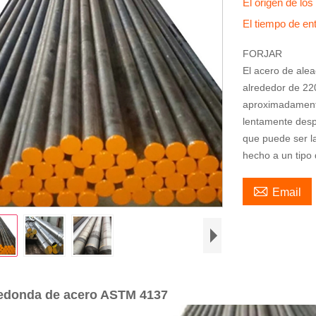
El origen de lo
El tiempo de en
FORJAR
El acero de ale
alrededor de 22
aproximadamente
lentamente despu
que puede ser la
hecho a un tipo 

Email
redonda de acero ASTM 4137