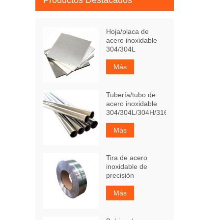
Productos Destacados
Hoja/placa de
acero inoxidable
304/304L
Más
Tubería/tubo de
acero inoxidable
304/304L/304H/316Ti
Más
Tira de acero
inoxidable de
precisión
Más