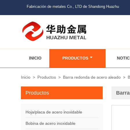
Fabricación de metales Co., LTD de Shandong Huazhu
INICIO
PRODUCTOS
NOTIC
Inicio
>
Productos
>
Barra redonda de acero aleado
>
B
Productos
Barra
Hoja/placa de acero inoxidable
Bobina de acero inoxidable