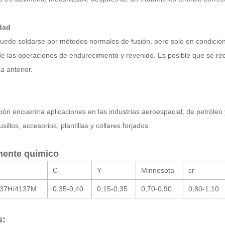
dad
puede soldarse por métodos normales de fusión, pero solo en condicio
e las operaciones de endurecimiento y revenido. Es posible que se re
a anterior.
ión encuentra aplicaciones en las industrias aeroespacial, de petróleo 
usillos, accesorios, plantillas y collares forjados.
ente químico
C
Y
Minnesota
cr
137H/4137M
0,35-0,40
0,15-0,35
0,70-0,90
0,80-1,10
s: