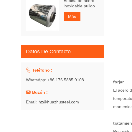
Bobina de acero
inoxidable pulido
Más
Datos De Contacto

Teléfono :
WhatsApp: +86 176 5885 9108
forjar
El acero 

Buzón :
temperatu
Email: hz@huazhusteel.com
mantenido 
tratamien
Recocido: