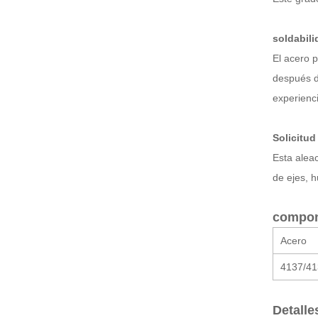
soldabili
El acero 
después d
experienci
Solicitud
Esta aleac
de ejes, h
compon
Acero
4137/4
Detalle