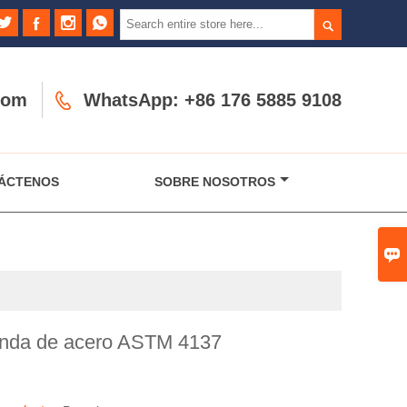





com

WhatsApp: +86 176 5885 9108
ÁCTENOS
SOBRE NOSOTROS

onda de acero ASTM 4137