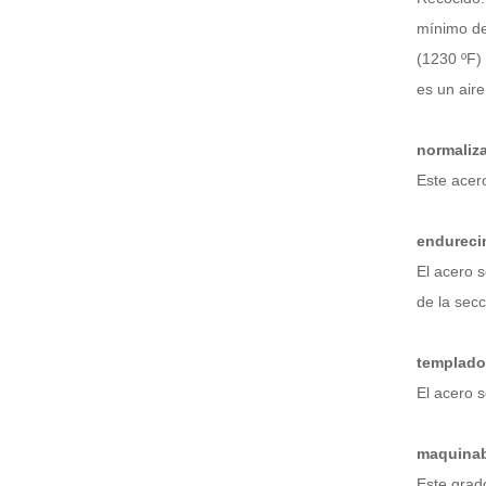
mínimo de 
(1230 ºF)
es un aire
normaliz
Este acer
endureci
El acero 
de la secc
templado
El acero 
maquinab
Este grad