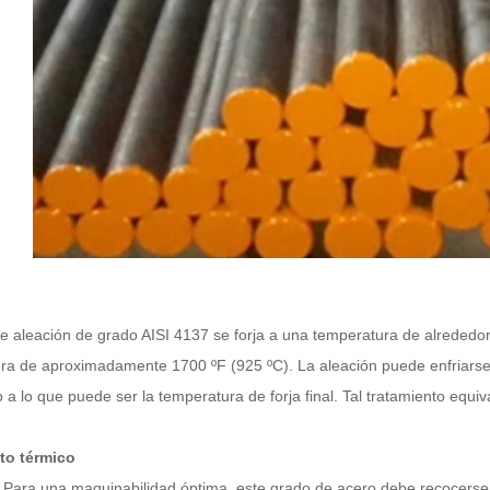
de aleación de grado AISI 4137 se forja a una temperatura de alrededo
ra de aproximadamente 1700 ºF (925 ºC). La aleación puede enfriarse 
a lo que puede ser la temperatura de forja final. Tal tratamiento equiv
to térmico
 Para una maquinabilidad óptima, este grado de acero debe recocerse 