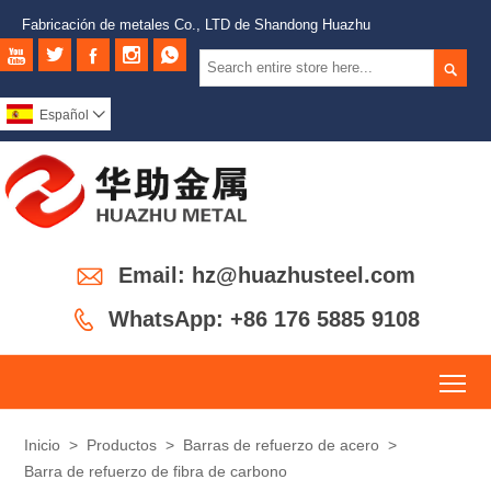
Fabricación de metales Co., LTD de Shandong Huazhu






Español


Email: hz@huazhusteel.com

WhatsApp: +86 176 5885 9108
To
Inicio
>
Productos
>
Barras de refuerzo de acero
>
Barra de refuerzo de fibra de carbono