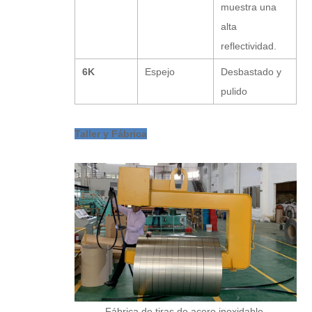
muestra una
alta
reflectividad.
6K
Espejo
Desbastado y
pulido
Taller y Fábrica
Fábrica de tiras de acero inoxidable