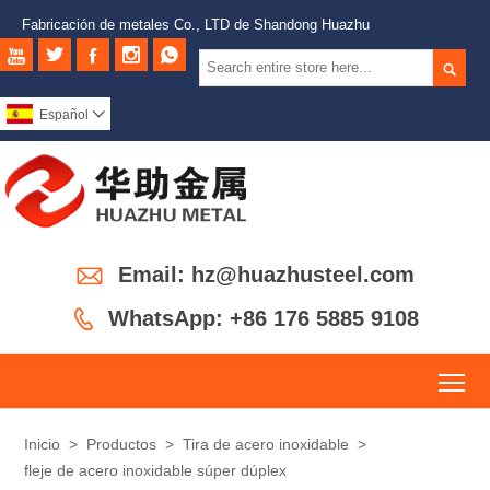
Fabricación de metales Co., LTD de Shandong Huazhu






Español


Email: hz@huazhusteel.com

WhatsApp: +86 176 5885 9108
To
Inicio
>
Productos
>
Tira de acero inoxidable
>
fleje de acero inoxidable súper dúplex